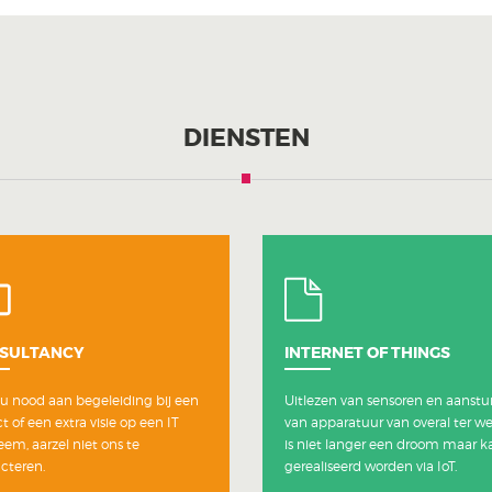
DIENSTEN
SULTANCY
INTERNET OF THINGS
u nood aan begeleiding bij een
Uitlezen van sensoren en aanstu
t of een extra visie op een IT
van apparatuur van overal ter we
eem, aarzel niet ons te
is niet langer een droom maar k
cteren.
gerealiseerd worden via IoT.